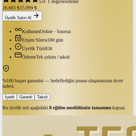
5.0
·
1
değerlendirme
26.665
₺
15.999
₺
Üyelik Satın Al
Kullanım
Online · Sınırsız
Erişim Süresi
180
gün
Üyelik Türü
Elit
Ödeme
Tek çekim / taksit
%100 başarı garantisi — hedeflediğin puana ulaşamazsan ücret
iadesi.
İçerik
Garanti
Taksit
Bu üyelik seti aşağıdaki
8
eğitim modülünün tamamını
kapsar.