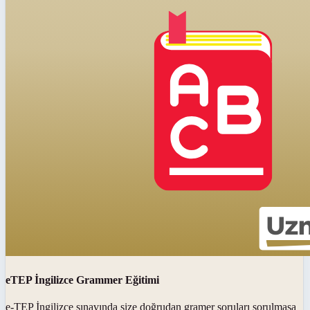
eTEP İngilizce Grammer Eğitimi
e-TEP İngilizce sınavında size doğrudan gramer soruları sorulmasa