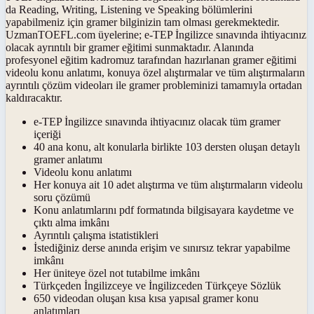
da Reading, Writing, Listening ve Speaking bölümlerini
yapabilmeniz için gramer bilginizin tam olması gerekmektedir.
UzmanTOEFL.com üyelerine; e-TEP İngilizce sınavında ihtiyacınız
olacak ayrıntılı bir gramer eğitimi sunmaktadır. Alanında
profesyonel eğitim kadromuz tarafından hazırlanan gramer eğitimi
videolu konu anlatımı, konuya özel alıştırmalar ve tüm alıştırmaların
ayrıntılı çözüm videoları ile gramer probleminizi tamamıyla ortadan
kaldıracaktır.
e-TEP İngilizce sınavında ihtiyacınız olacak tüm gramer
içeriği
40 ana konu, alt konularla birlikte 103 dersten oluşan detaylı
gramer anlatımı
Videolu konu anlatımı
Her konuya ait 10 adet alıştırma ve tüm alıştırmaların videolu
soru çözümü
Konu anlatımlarını pdf formatında bilgisayara kaydetme ve
çıktı alma imkânı
Ayrıntılı çalışma istatistikleri
İstediğiniz derse anında erişim ve sınırsız tekrar yapabilme
imkânı
Her üniteye özel not tutabilme imkânı
Türkçeden İngilizceye ve İngilizceden Türkçeye Sözlük
650 videodan oluşan kısa kısa yapısal gramer konu
anlatımları