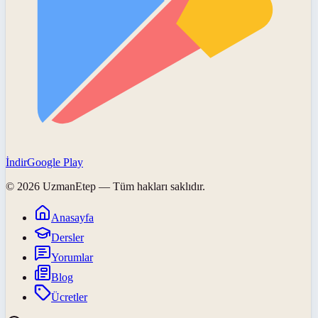
İndir
Google Play
©
2026
UzmanEtep
— Tüm hakları saklıdır.
Anasayfa
Dersler
Yorumlar
Blog
Ücretler