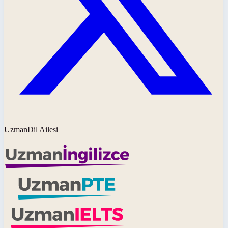
UzmanDil Ailesi