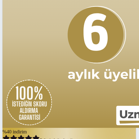
%
40
indirim