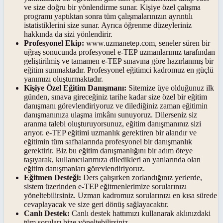
ve size doğru bir yönlendirme sunar. Kişiye özel çalışma
programı yaptıktan sonra tüm çalışmalarınızın ayrıntılı
istatistiklerini size sunar. Ayrıca öğrenme düzeyleriniz
hakkında da sizi yönlendirir.
Profesyonel Ekip:
www.uzmanetep.com, seneler süren bir
uğraş sonucunda profesyonel e-TEP uzmanlarımız tarafından
geliştirilmiş ve tamamen e-TEP sınavına göre hazırlanmış bir
eğitim sunmaktadır. Profesyonel eğitimci kadromuz en güçlü
yanımızı oluşturmaktadır.
Kişiye Özel Eğitim Danışmanı:
Sitemize üye olduğunuz ilk
günden, sınava gireceğiniz tarihe kadar size özel bir eğitim
danışmanı görevlendiriyoruz ve dilediğiniz zaman eğitimin
danışmanınıza ulaşma imkânı sunuyoruz. Dilerseniz siz
aranma talebi oluşturuyorsunuz, eğitim danışmanınız sizi
arıyor. e-TEP eğitimi uzmanlık gerektiren bir alandır ve
eğitimin tüm safhalarında profesyonel bir danışmanlık
gerektirir. Biz bu eğitim danışmanlığını bir adım öteye
taşıyarak, kullanıcılarımıza diledikleri an yanlarında olan
eğitim danışmanları görevlendiriyoruz.
Eğitmen Desteği:
Ders çalışırken zorlandığınız yerlerde,
sistem üzerinden e-TEP eğitmenlerimize sorularınızı
yöneltebilirsiniz. Uzman kadromuz sorularınızı en kısa sürede
cevaplayacak ve size geri dönüş sağlayacaktır.
Canlı Destek:
Canlı destek hattımızı kullanarak aklınızdaki
tüm soruları bize yöneltebilirsiniz.