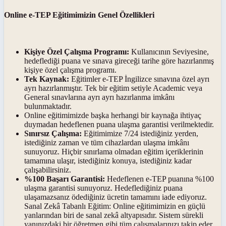
Online e-TEP Eğitimimizin Genel Özellikleri
Kişiye Özel Çalışma Programı:
Kullanıcının Seviyesine,
hedeflediği puana ve sınava gireceği tarihe göre hazırlanmış
kişiye özel çalışma programı.
Tek Kaynak:
Eğitimler e-TEP İngilizce sınavına özel ayrı
ayrı hazırlanmıştır. Tek bir eğitim setiyle Academic veya
General sınavlarına ayrı ayrı hazırlanma imkânı
bulunmaktadır.
Online eğitimimizde başka herhangi bir kaynağa ihtiyaç
duymadan hedeflenen puana ulaşma garantisi verilmektedir.
Sınırsız Çalışma:
Eğitimimize 7/24 istediğiniz yerden,
istediğiniz zaman ve tüm cihazlardan ulaşma imkânı
sunuyoruz. Hiçbir sınırlama olmadan eğitim içeriklerinin
tamamına ulaşır, istediğiniz konuya, istediğiniz kadar
çalışabilirsiniz.
%100 Başarı Garantisi:
Hedeflenen e-TEP puanına %100
ulaşma garantisi sunuyoruz. Hedeflediğiniz puana
ulaşamazsanız ödediğiniz ücretin tamamını iade ediyoruz.
Sanal Zekâ Tabanlı Eğitim: Online eğitimimizin en güçlü
yanlarından biri de sanal zekâ altyapısıdır. Sistem sürekli
yanınızdaki bir öğretmen gibi tüm çalışmalarınızı takip eder