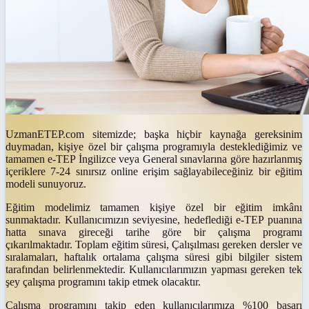
UzmanETEP.com
sitemizde; başka hiçbir kaynağa gereksinim
duymadan, kişiye özel bir çalışma programıyla desteklediğimiz ve
tamamen
e-TEP İngilizce
veya
General
sınavlarına göre hazırlanmış
içeriklere
7-24 sınırsız online
erişim sağlayabileceğiniz bir eğitim
modeli sunuyoruz.
Eğitim modelimiz tamamen kişiye özel bir eğitim imkânı
sunmaktadır. Kullanıcımızın seviyesine, hedeflediği
e-TEP
puanına
hatta sınava gireceği tarihe göre bir çalışma programı
çıkarılmaktadır. Toplam eğitim süresi, Çalışılması gereken dersler ve
sıralamaları, haftalık ortalama çalışma süresi gibi bilgiler sistem
tarafından belirlenmektedir. Kullanıcılarımızın yapması gereken tek
şey çalışma programını takip etmek olacaktır.
Çalışma programını takip eden kullanıcılarımıza %100 başarı