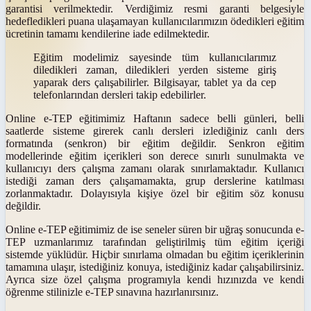
garantisi verilmektedir. Verdiğimiz resmi garanti belgesiyle
hedefledikleri puana ulaşamayan kullanıcılarımızın ödedikleri eğitim
ücretinin tamamı kendilerine iade edilmektedir.
Eğitim modelimiz sayesinde tüm kullanıcılarımız
diledikleri zaman, diledikleri yerden sisteme giriş
yaparak ders çalışabilirler. Bilgisayar, tablet ya da cep
telefonlarından dersleri takip edebilirler.
Online e-TEP
eğitimimiz Haftanın sadece belli günleri, belli
saatlerde sisteme girerek canlı dersleri izlediğiniz canlı ders
formatında (senkron) bir eğitim değildir. Senkron eğitim
modellerinde eğitim içerikleri son derece sınırlı sunulmakta ve
kullanıcıyı ders çalışma zamanı olarak sınırlamaktadır. Kullanıcı
istediği zaman ders çalışamamakta, grup derslerine katılması
zorlanmaktadır. Dolayısıyla kişiye özel bir eğitim söz konusu
değildir.
Online e-TEP eğitimimiz de ise seneler süren bir uğraş sonucunda e-
TEP uzmanlarımız tarafından geliştirilmiş tüm eğitim içeriği
sistemde yüklüdür. Hiçbir sınırlama olmadan bu eğitim içeriklerinin
tamamına ulaşır, istediğiniz konuya, istediğiniz kadar çalışabilirsiniz.
Ayrıca size özel çalışma programıyla kendi hızınızda ve kendi
öğrenme stilinizle
e-TEP
sınavına hazırlanırsınız.