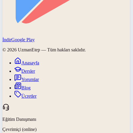
İndir
Google Play
©
2026
UzmanEtep
— Tüm hakları saklıdır.
Anasayfa
Dersler
Yorumlar
Blog
Ücretler
Eğitim Danışmanı
Çevrimiçi (online)