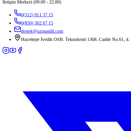
İletişim Merkezi (09.00 - 22.00)
0(312) 911 37 15
0(850) 302 67 15
destek@uzmandil.com
Hacettepe İvedik OSB. Teknokenti 1368. Cadde No.61, 4