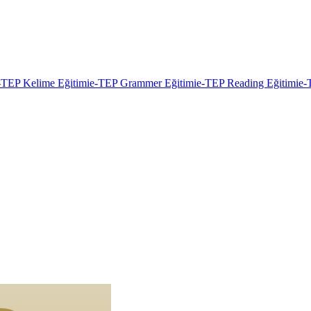
-TEP Kelime Eğitimi
e-TEP Grammer Eğitimi
e-TEP Reading Eğitimi
e-