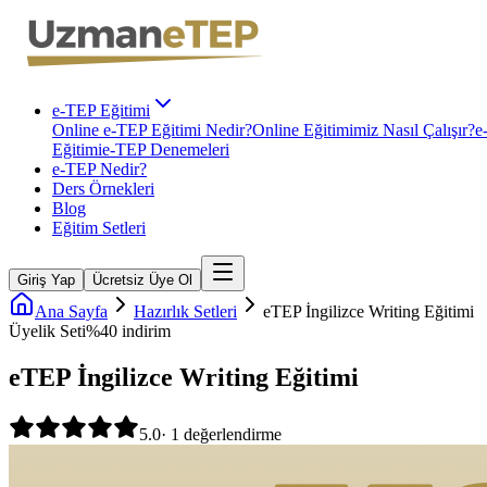
e-TEP Eğitimi
Online e-TEP Eğitimi Nedir?
Online Eğitimimiz Nasıl Çalışır?
e
Eğitimi
e-TEP Denemeleri
e-TEP Nedir?
Ders Örnekleri
Blog
Eğitim Setleri
Giriş Yap
Ücretsiz Üye Ol
Ana Sayfa
Hazırlık Setleri
eTEP İngilizce Writing Eğitimi
Üyelik Seti
%
40
indirim
eTEP İngilizce Writing Eğitimi
5.0
·
1
değerlendirme