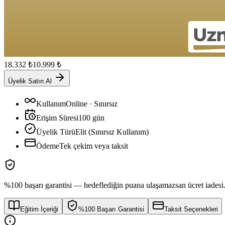
18.332
₺
10.999
₺
Üyelik Satın Al
Kullanım
Online · Sınırsız
Erişim Süresi
100
gün
Üyelik Türü
Elit (Sınırsız Kullanım)
Ödeme
Tek çekim veya taksit
%100 başarı garantisi — hedeflediğin puana ulaşamazsan ücret iadesi
Eğitim İçeriği
%100 Başarı Garantisi
Taksit Seçenekleri