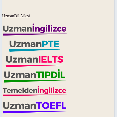
UzmanDil Ailesi