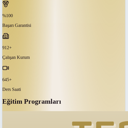
%100
Başarı Garantisi
912+
Çalışan Kurum
645+
Ders Saati
Eğitim Programları