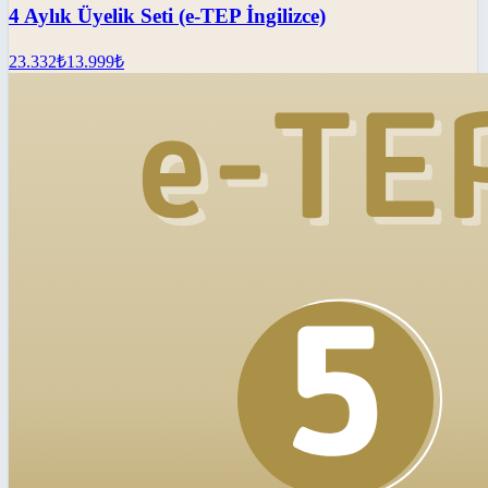
4 Aylık Üyelik Seti (e-TEP İngilizce)
23.332
₺
13.999
₺