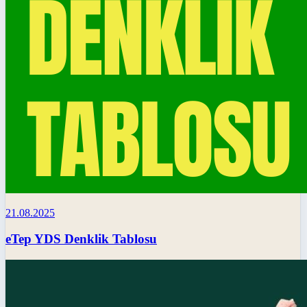
21.08.2025
eTep YDS Denklik Tablosu