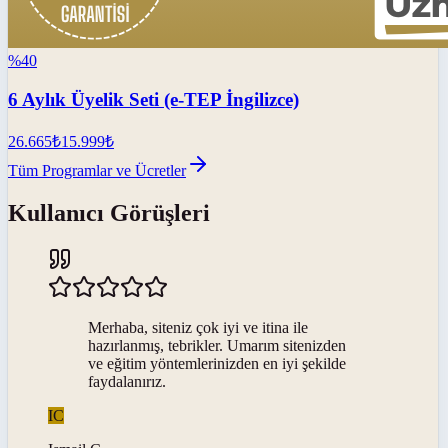
%
40
6 Aylık Üyelik Seti (e-TEP İngilizce)
26.665
₺
15.999
₺
Tüm Programlar ve Ücretler
Kullanıcı Görüşleri
Merhaba, siteniz çok iyi ve itina ile
hazırlanmış, tebrikler. Umarım sitenizden
ve eğitim yöntemlerinizden en iyi şekilde
faydalanırız.
IC