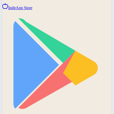
İndir
App Store