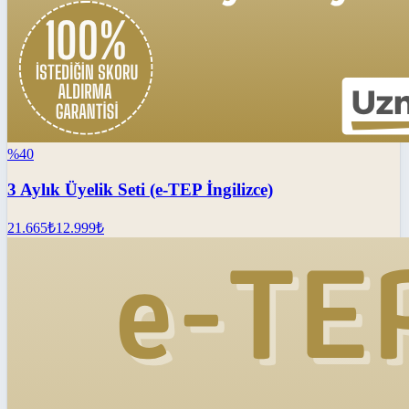
%
40
3 Aylık Üyelik Seti (e-TEP İngilizce)
21.665
₺
12.999
₺