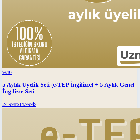
%
40
5 Aylık Üyelik Seti (e-TEP İngilizce) + 5 Aylık Genel
İngilizce Seti
24.998
₺
14.999
₺