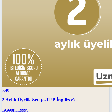
%
40
2 Aylık Üyelik Seti (e-TEP İngilizce)
19.998
₺
11.999
₺