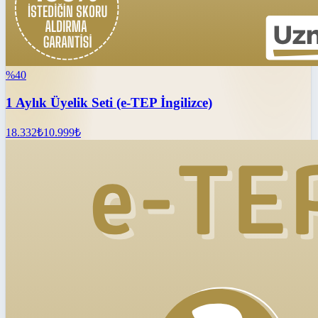
%
40
1 Aylık Üyelik Seti (e-TEP İngilizce)
18.332
₺
10.999
₺