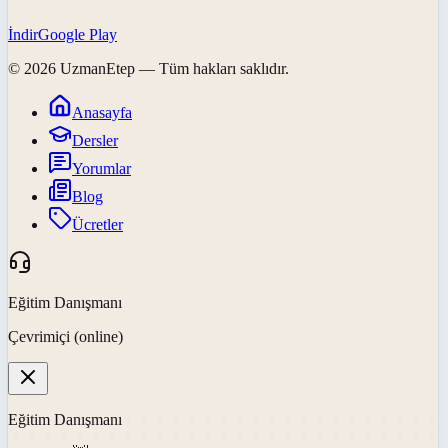
İndir
Google Play
©
2026
UzmanEtep
— Tüm hakları saklıdır.
Anasayfa
Dersler
Yorumlar
Blog
Ücretler
Eğitim Danışmanı
Çevrimiçi (online)
Eğitim Danışmanı