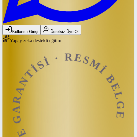
Kullanıcı Girişi
Ücretsiz Üye Ol
 ÜCRET İADE GARANTİSİ · RESMİ BEL
Yapay zeka destekli eğitim