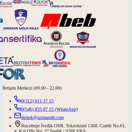
İletişim Merkezi (09.00 - 22.00)
0(312) 911 37 15
0(546) 855 07 15
(WhatsApp)
destek@uzmandil.com
Hacettepe İvedik OSB. Teknokenti 1368. Cadde No.61,
4. Kat Ofis No: 32 İvedik / ANKARA