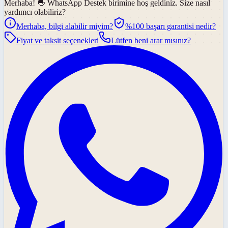
Merhaba! 👋
WhatsApp Destek
birimine hoş geldiniz. Size nasıl
yardımcı olabiliriz?
Merhaba, bilgi alabilir miyim?
%100 başarı garantisi nedir?
Fiyat ve taksit seçenekleri
Lütfen beni arar mısınız?