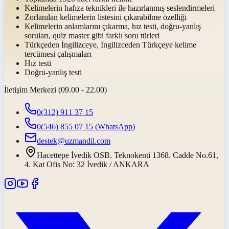
Kelimelerin hafıza teknikleri ile hazırlanmış seslendirmeleri
Zorlanılan kelimelerin listesini çıkarabilme özelliği
Kelimelerin anlamlarını çıkarma, hız testi, doğru-yanlış
soruları, quiz master gibi farklı soru türleri
Türkçeden İngilizceye, İngilizceden Türkçeye kelime
tercümesi çalışmaları
Hız testi
Doğru-yanlış testi
İletişim Merkezi (09.00 - 22.00)
0(312) 911 37 15
0(546) 855 07 15
(WhatsApp)
destek@uzmandil.com
Hacettepe İvedik OSB. Teknokenti 1368. Cadde No.61,
4. Kat Ofis No: 32 İvedik / ANKARA