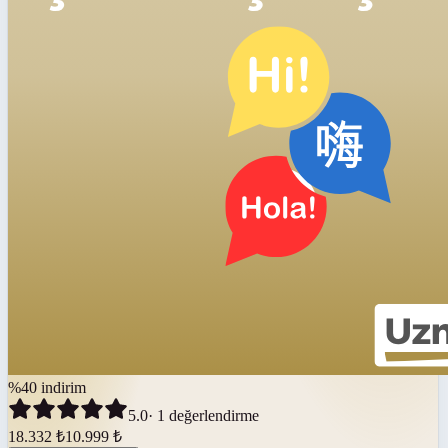
%
40
indirim
5.0
·
1
değerlendirme
18.332
₺
10.999
₺