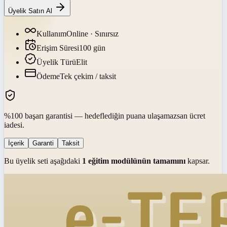
Üyelik Satın Al
Kullanım
Online · Sınırsız
Erişim Süresi
100
gün
Üyelik Türü
Elit
Ödeme
Tek çekim / taksit
%100 başarı garantisi — hedeflediğin puana ulaşamazsan ücret
iadesi.
İçerik
Garanti
Taksit
Bu üyelik seti aşağıdaki
1
eğitim modülünün tamamını
kapsar.