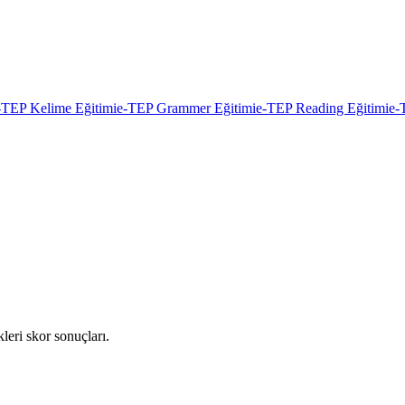
-TEP Kelime Eğitimi
e-TEP Grammer Eğitimi
e-TEP Reading Eğitimi
e-
leri skor sonuçları.