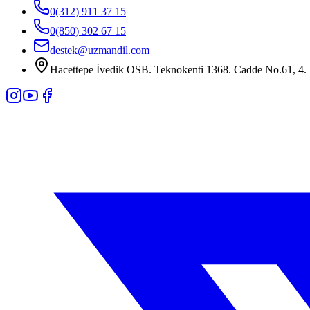
0(312) 911 37 15
0(850) 302 67 15
destek@uzmandil.com
Hacettepe İvedik OSB. Teknokenti 1368. Cadde No.61, 4