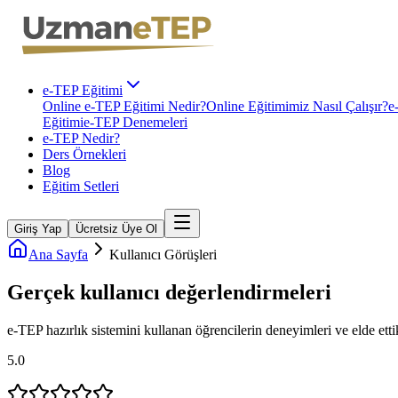
e-TEP Eğitimi
Online e-TEP Eğitimi Nedir?
Online Eğitimimiz Nasıl Çalışır?
e
Eğitimi
e-TEP Denemeleri
e-TEP Nedir?
Ders Örnekleri
Blog
Eğitim Setleri
Giriş Yap
Ücretsiz Üye Ol
Ana Sayfa
Kullanıcı Görüşleri
Gerçek kullanıcı
değerlendirmeleri
e-TEP
hazırlık sistemini kullanan öğrencilerin deneyimleri ve elde ettik
5.0