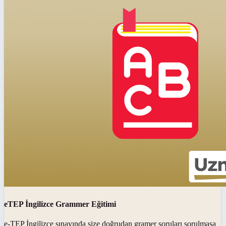
eTEP İngilizce Grammer Eğitimi
e-TEP İngilizce sınavında size doğrudan gramer soruları sorulmasa