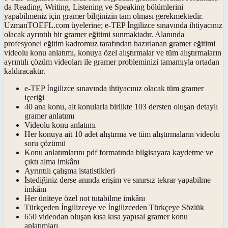
da Reading, Writing, Listening ve Speaking bölümlerini
yapabilmeniz için gramer bilginizin tam olması gerekmektedir.
UzmanTOEFL.com üyelerine; e-TEP İngilizce sınavında ihtiyacınız
olacak ayrıntılı bir gramer eğitimi sunmaktadır. Alanında
profesyonel eğitim kadromuz tarafından hazırlanan gramer eğitimi
videolu konu anlatımı, konuya özel alıştırmalar ve tüm alıştırmaların
ayrıntılı çözüm videoları ile gramer probleminizi tamamıyla ortadan
kaldıracaktır.
e-TEP İngilizce sınavında ihtiyacınız olacak tüm gramer
içeriği
40 ana konu, alt konularla birlikte 103 dersten oluşan detaylı
gramer anlatımı
Videolu konu anlatımı
Her konuya ait 10 adet alıştırma ve tüm alıştırmaların videolu
soru çözümü
Konu anlatımlarını pdf formatında bilgisayara kaydetme ve
çıktı alma imkânı
Ayrıntılı çalışma istatistikleri
İstediğiniz derse anında erişim ve sınırsız tekrar yapabilme
imkânı
Her üniteye özel not tutabilme imkânı
Türkçeden İngilizceye ve İngilizceden Türkçeye Sözlük
650 videodan oluşan kısa kısa yapısal gramer konu
anlatımları