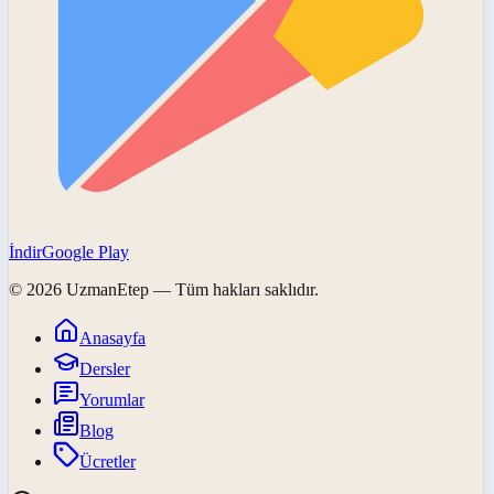
İndir
Google Play
©
2026
UzmanEtep
— Tüm hakları saklıdır.
Anasayfa
Dersler
Yorumlar
Blog
Ücretler