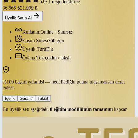
5.0
·
1
değerlendirme
36.665
₺
21.999
₺
Üyelik Satın Al
Kullanım
Online · Sınırsız
Erişim Süresi
360
gün
Üyelik Türü
Elit
Ödeme
Tek çekim / taksit
%100 başarı garantisi — hedeflediğin puana ulaşamazsan ücret
iadesi.
İçerik
Garanti
Taksit
Bu üyelik seti aşağıdaki
8
eğitim modülünün tamamını
kapsar.