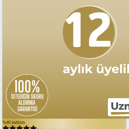
%
40
indirim