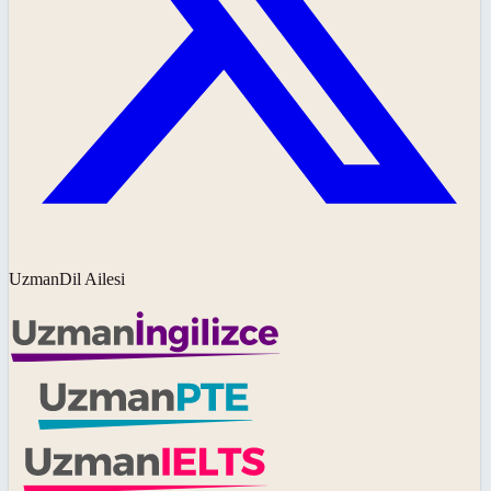
UzmanDil Ailesi