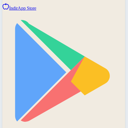
İndir
App Store