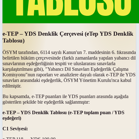
e-TEP – YDS Denklik Çerçevesi (eTep YDS Denklik
Tablosu)
ÖSYM tarafından, 6114 sayılı Kanun'un 7. maddesinin 6. fıkrasında
belirtilen hüküm çerçevesinde (farklı zamanlarda yapılan yabancı dil
sınavlarının eşdeğerliğinin tespiti ve uluslararası sınavlarla
karşılaştırılması gibi), "Yabancı Dil Sınavları Eşdeğerlik Çalışma
Komisyonu"nun raporları ve analizlere dayalı olarak e-TEP ile YDS
sınavları arasındaki eşdeğerlik, ÖSYM Yönetim Kurulu'nca kabul
edilmiştir.
Bu kapsamda, e-TEP puanları ile YDS puanları arasında aşağıda
gösterilen şekilde bir eşdeğerlik sağlanmıştır:
e-TEP – YDS Denklik Tablosu (e-TEP toplam puan / YDS
eşdeğeri)
C1 Seviyesi: