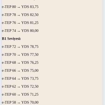
e-TEP 80 → YDS 83,75
e-TEP 78 → YDS 82,50
e-TEP 76 → YDS 81,25
e-TEP 74 → YDS 80,00
B1 Seviyesi:
e-TEP 72 → YDS 78,75
e-TEP 70 → YDS 77,50
e-TEP 68 → YDS 76,25
e-TEP 66 → YDS 75,00
e-TEP 64 → YDS 73,75
e-TEP 62 → YDS 72,50
e-TEP 60 → YDS 71,25
e-TEP 58 → YDS 70,00