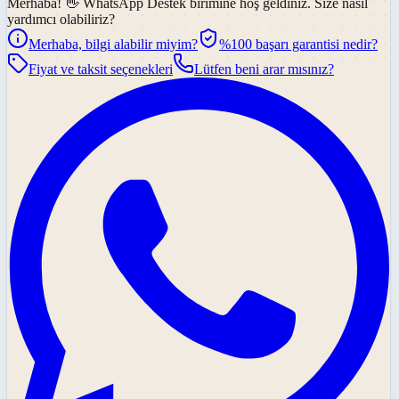
Merhaba! 👋
WhatsApp Destek
birimine hoş geldiniz. Size nasıl
yardımcı olabiliriz?
Merhaba, bilgi alabilir miyim?
%100 başarı garantisi nedir?
Fiyat ve taksit seçenekleri
Lütfen beni arar mısınız?