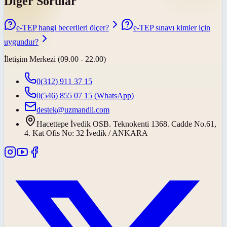
Diğer Sorular
e-TEP hangi becerileri ölçer?
e-TEP sınavı kimler için
uygundur?
İletişim Merkezi (09.00 - 22.00)
0(312) 911 37 15
0(546) 855 07 15
(WhatsApp)
destek@uzmandil.com
Hacettepe İvedik OSB. Teknokenti 1368. Cadde No.61,
4. Kat Ofis No: 32 İvedik / ANKARA