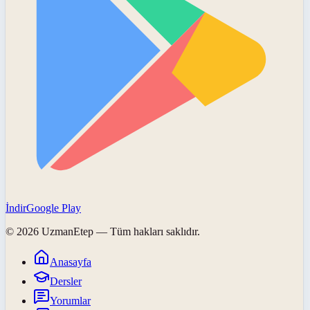
İndir
Google Play
©
2026
UzmanEtep
— Tüm hakları saklıdır.
Anasayfa
Dersler
Yorumlar